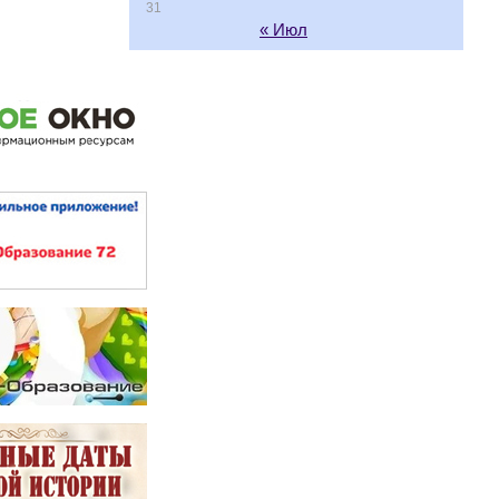
31
« Июл