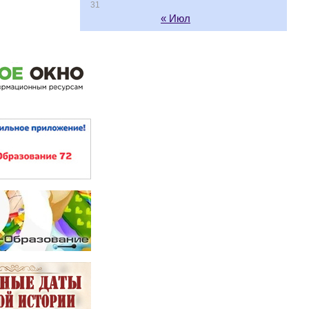
31
« Июл