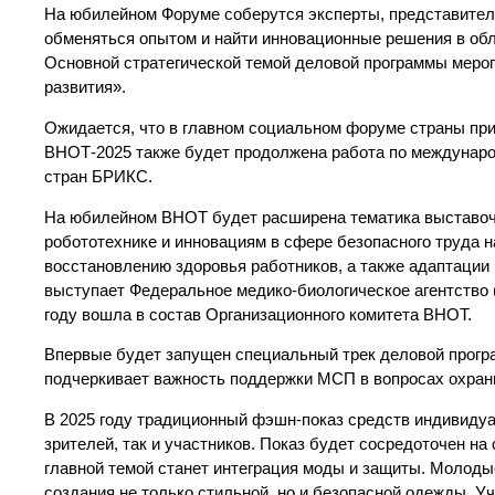
На юбилейном Форуме соберутся эксперты, представители
обменяться опытом и найти инновационные решения в обла
Основной стратегической темой деловой программы мероп
развития».
Ожидается, что в главном социальном форуме страны прим
ВНОТ-2025 также будет продолжена работа по международ
стран БРИКС.
На юбилейном ВНОТ будет расширена тематика выставоч
робототехнике и инновациям в сфере безопасного труда 
восстановлению здоровья работников, а также адаптации
выступает Федеральное медико-биологическое агентство 
году вошла в состав Организационного комитета ВНОТ.
Впервые будет запущен специальный трек деловой програ
подчеркивает важность поддержки МСП в вопросах охраны
В 2025 году традиционный фэшн-показ средств индивиду
зрителей, так и участников. Показ будет сосредоточен на
главной темой станет интеграция моды и защиты. Молод
создания не только стильной, но и безопасной одежды. У