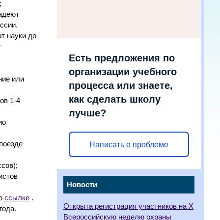
;
адеют
ссии.
т науки до
т
Есть предложения по
организации учебного
ние или
процесса или знаете,
как сделать школу
ов 1-4
лучше?
ио
 поезде
Написать о проблеме
сов);
истов
Новости
по
ссылке
.
Открыта регистрация участников на X
года.
Всероссийскую неделю охраны