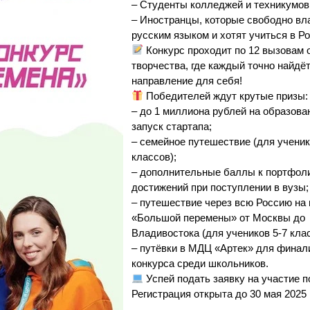
– Студенты колледжей и техникумов
– Иностранцы, которые свободно вл
русским языком и хотят учиться в Ро
Конкурс проходит по 12 вызовам о
творчества, где каждый точно найдё
направление для себя!
Победителей ждут крутые призы:
– до 1 миллиона рублей на образова
запуск стартапа;
– семейное путешествие (для ученик
классов);
– дополнительные баллы к портфол
достижений при поступлении в вузы;
– путешествие через всю Россию на
«Большой перемены» от Москвы до
Владивостока (для учеников 5-7 клас
– путёвки в МДЦ «Артек» для финал
конкурса среди школьников.
Успей подать заявку на участие 
Регистрация открыта до 30 мая 2025 